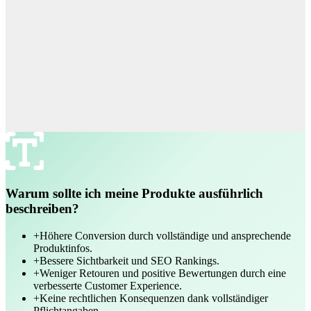
Materialien und Pflege
52% Polyester, 45% Wolle, 3% Elasthan
Maschinenwäsche bei 30°C
Nicht bleichen
Bügeln bei niedriger Temperatur
Größe und Passform
Das Model ist 175 cm groß und trägt Größe S. Leicht taillierter
Schnitt.
Warum sollte ich meine Produkte ausführlich
beschreiben?
+
Höhere Conversion durch vollständige und ansprechende
Produktinfos.
+
Bessere Sichtbarkeit und SEO Rankings.
+
Weniger Retouren und positive Bewertungen durch eine
verbesserte Customer Experience.
+
Keine rechtlichen Konsequenzen dank vollständiger
Pflichtangaben.