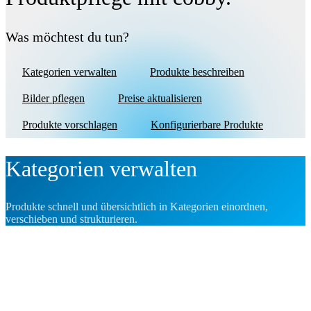
Was möchtest du tun?
Kategorien verwalten
Produkte beschreiben
Bilder pflegen
Preise aktualisieren
Produkte vorschlagen
Konfigurierbare Produkte
Kategorien verwalten
Produkte schnell und übersichtlich in Kategorien einordnen,
verschieben und strukturieren.
Home
>
Damen
>
Oberteile
>
Blazer
Alle
Blazer
T-Shirts
Blusen
Pullover
Jacken