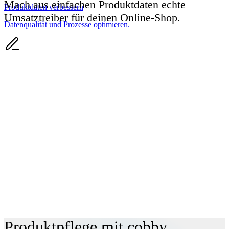
Mach aus einfachen Produktdaten echte
Produktdaten verbessern
Umsatztreiber für deinen Online-Shop.
Datenqualität und Prozesse optimieren.
Produkt­daten
anreichern?
Produktpflege mit
cobby.