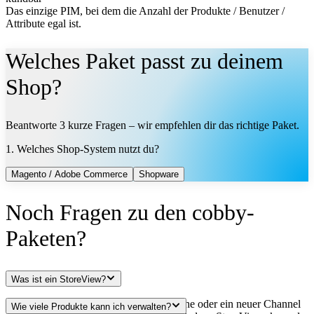
Das einzige PIM, bei dem die Anzahl der Produkte / Benutzer /
Attribute egal ist.
Welches Paket
passt zu deinem
Shop?
Beantworte 3 kurze Fragen – wir empfehlen dir das richtige Paket.
1. Welches Shop-System nutzt du?
Magento / Adobe Commerce
Shopware
Noch Fragen zu den
cobby-
Paketen?
Was ist ein StoreView?
In Magento ist ein StoreView eine Sprache oder ein neuer Channel
Wie viele Produkte kann ich verwalten?