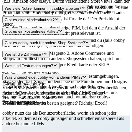
(z.B. Amazon oder eBay). Durch verschiedene StoreViews kann der
Händler unterschiedliche Sprachen, Artikel, Währungen und/oder
Ob du 100 Artikel in deinem Shop anbietest oder 1.000.000 – deine
Wie viele Nutzer können mit cobby arbeiten?
Preise anbieten. In Shopware entspricht ein StoreView einer
Produktanzahl ist bei cobby unbegrenzt. Inklusive schneller Lade-
Sprache.
und Speicher-Geschwindigkeit.
Ob allein oder im Team – cobby ist für alle da! Der Preis bleibt
Gibt es eine Mindestlaufzeit?
gleich.
Und das Beste: cobby ist das einzige PIM, bei dem die Anzahl der
Nein!
Gibt es ein kostenfreies Paket?
Produkte / Benutzer / Attribute nicht preisrelevant ist.
Nach der kostenfreien 14-tägigen Probezeit kannst du (falls cobby
Du kannst cobby 14 Tage kostenfrei testen.
Gibt es cobby auch für andere Shop-Systeme?
dich nicht überzeugt hat) jederzeit monatlich kündigen.
cobby ist für Magento 1, Magento 2, Adobe Commerce und
Wie ist die Zahlweise?
Shopware. Solltest du ein anderes Shopsystem haben, sprich uns
gerne an:
Die Zahlung erfolgt monatlich per Kreditkarte oder SEPA.
Was sind Testumgebungen?
Telefon: +49 (0) 571 7846290
Viele Online-Händler oder Agenturen haben Testumgebungen,
Was unterscheidet cobby von anderen PIMs?
Stage- oder Test-Shops, in denen sie neue Funktionen und Designs
E-Mail:
info@cobby.io
testen können, ohne den Live-Shop zu beeinträchtigen.
Viele PIM-Systeme haben eigens entwickelte Benutzeroberflächen,
Keine Antwort auf deine Frage gefunden? Melde dich bei uns:
meist im Browser, und meist in einer Tabellen-Struktur.
In einer Testumgebung kann man auch wunderbar cobby-
Telefon: +49 (0) 571 7846290
Funktionen testen.
Was ist für Tabellen am besten geeignet? Richtig: Excel!
E-Mail:
info@cobby.io
cobby nutzt das als Benutzeroberfläche, worin eh schon jeder
arbeitet. Zudem ist cobby günstiger und schneller einsatzbereit als
andere bekannte PIMs.