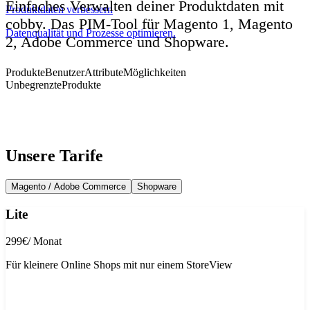
Einfaches Verwalten deiner Produktdaten mit
Produktdaten verbessern
cobby. Das PIM-Tool für Magento 1, Magento
Datenqualität und Prozesse optimieren.
2, Adobe Commerce und Shopware.
Produkte
Benutzer
Attribute
Möglichkeiten
Unbegrenzte
Produkte
Unsere Tarife
Magento / Adobe Commerce
Shopware
Lite
299
€
/ Monat
Für kleinere Online Shops mit nur einem StoreView