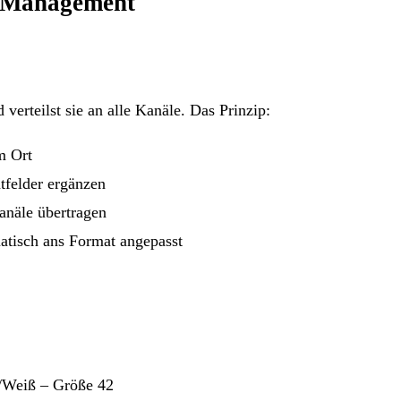
n-Management
 verteilst sie an alle Kanäle. Das Prinzip:
m Ort
htfelder ergänzen
anäle übertragen
tisch ans Format angepasst
/Weiß – Größe 42