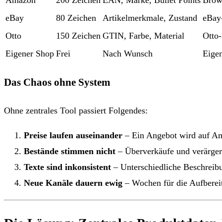
Amazon
200 Zeichen
EAN, Marke, Bullet Points
Brow
eBay
80 Zeichen
Artikelmerkmale, Zustand
eBay
Otto
150 Zeichen
GTIN, Farbe, Material
Otto
Eigener Shop
Frei
Nach Wunsch
Eigen
Das Chaos ohne System
Ohne zentrales Tool passiert Folgendes:
Preise laufen auseinander
– Ein Angebot wird auf Ama
Bestände stimmen nicht
– Überverkäufe und verärge
Texte sind inkonsistent
– Unterschiedliche Beschreib
Neue Kanäle dauern ewig
– Wochen für die Aufberei