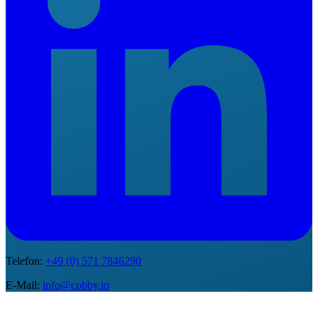
Telefon
:
+49 (0) 571 7846290
E-Mail
:
info@cobby.io